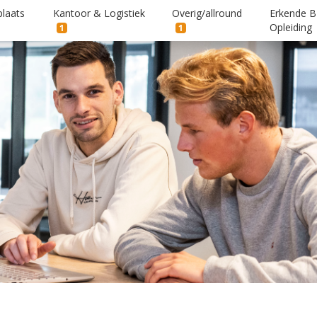
laats
Kantoor & Logistiek
Overig/allround
Erkende B
Opleiding
1
1