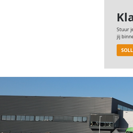
Kl
Stuur j
jij bin
SOLL